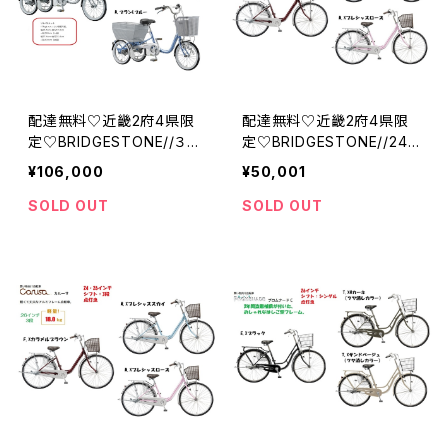
配達無料♡近畿2府4県限
配達無料♡近畿2府4県限
定♡BRIDGESTONE//３
定♡BRIDGESTONE//24・
段//ブリジストンワゴン//ブ
26インチ//チェーン//シング
¥106,000
¥50,001
リジストン
ル//点灯虫//カルーサ//ブリ
ジストン
SOLD OUT
SOLD OUT