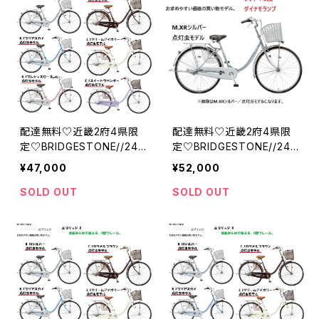
配達無料♡近畿2府4県限
配達無料♡近畿2府4県限
定♡BRIDGESTONE//24・
定♡BRIDGESTONE//24・
26インチ//チェーン//シング
26インチ//チェーン//３段//
¥47,000
¥52,000
ル//ダイナモランプ//エブリ
ダイナモランプ//エブリッジ
ッジU//ブリジストン
U//ブリジストン
SOLD OUT
SOLD OUT