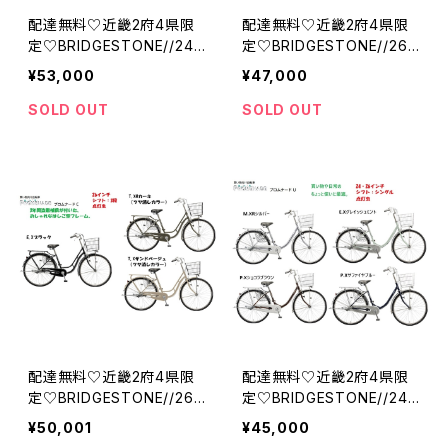
配達無料♡近畿2府4県限
配達無料♡近畿2府4県限
定♡BRIDGESTONE//24・
定♡BRIDGESTONE//26
26インチ//チェーン//３段//
インチ//チェーン//シング
¥53,000
¥47,000
点灯虫//カルーサ//ブリジス
ル//点灯虫//プロムナード
トン
C//ブリジストン
SOLD OUT
SOLD OUT
配達無料♡近畿2府4県限
配達無料♡近畿2府4県限
定♡BRIDGESTONE//26
定♡BRIDGESTONE//24・
インチ//チェーン//３段//点
26インチ//チェーン//シング
¥50,001
¥45,000
灯虫//プロムナードC//ブリ
ル//点灯虫//プロムナード