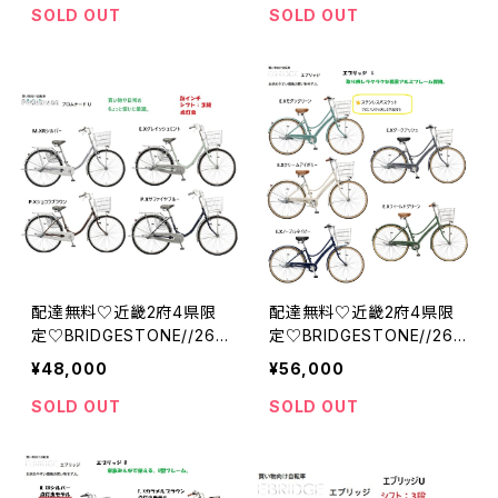
ジストン
U//ブリジストン
SOLD OUT
SOLD OUT
配達無料♡近畿2府4県限
配達無料♡近畿2府4県限
定♡BRIDGESTONE//26
定♡BRIDGESTONE//26・
インチ//チェーン//３段//点
27インチ//チェーン//３段//
¥48,000
¥56,000
灯虫//プロムナードU//ブリ
点灯虫モデル//エブリッジ
ジストン
L//ブリジストン
SOLD OUT
SOLD OUT