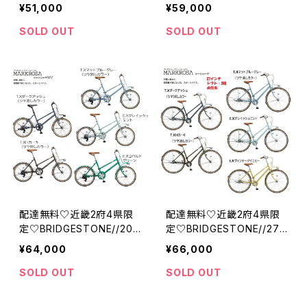
インチ//シングル//ダイナモ
インチ//3段//点灯虫//ベガ
¥51,000
¥59,000
ランプ//ベガス//ブリジスト
ス//ブリジストン
ン
SOLD OUT
SOLD OUT
配達無料♡近畿2府4県限
配達無料♡近畿2府4県限
定♡BRIDGESTONE//20
定♡BRIDGESTONE//27
インチ//7段//マクローザM
インチ//3段//マクローザ3
¥64,000
¥66,000
7//ブリジストン
S//ブリジストン
SOLD OUT
SOLD OUT