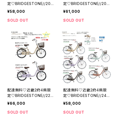
定♡BRIDGESTONE//20・
定♡BRIDGESTONE//20・
22インチ//チェーン//シング
22インチ//チェーン//シング
¥58,000
¥61,000
ル//ダイナモランプ//アルミ
ル//点灯虫モデル//アルミー
ーユ ミニ//ブリジストン
ユ ミニ//ブリジストン
SOLD OUT
SOLD OUT
配達無料♡近畿2府4県限
配達無料♡近畿2府4県限
定♡BRIDGESTONE//22イ
定♡BRIDGESTONE//24・
ンチ//チェーン//３段//点灯
26インチ//チェーン//シング
¥66,000
¥58,000
虫モデル//アルミーユ ミ
ル//ダイナモランプ//アルミ
ニ//ブリジストン
ーユ//ブリジストン
SOLD OUT
SOLD OUT