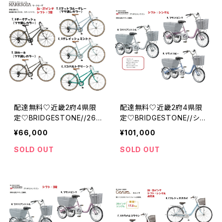
配達無料♡近畿2府4県限
配達無料♡近畿2府4県限
定♡BRIDGESTONE//26・
定♡BRIDGESTONE//シン
27インチ//7段//マクローザ
グル//ブリジストンワゴン//
¥66,000
¥101,000
7S//ブリジストン
ブリジストン
SOLD OUT
SOLD OUT