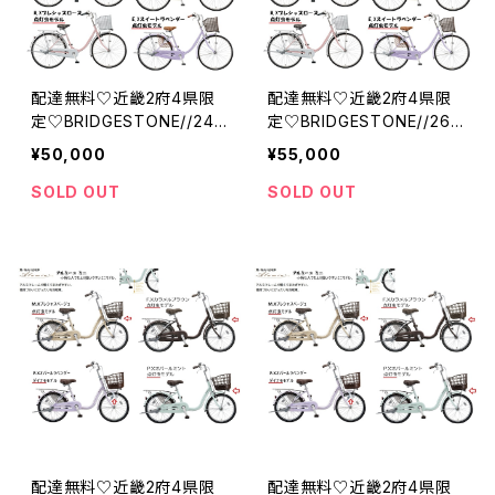
配達無料♡近畿2府4県限
配達無料♡近畿2府4県限
定♡BRIDGESTONE//24・
定♡BRIDGESTONE//26
26インチ//チェーン//シング
インチ//チェーン//３段//点
¥50,000
¥55,000
ル//点灯虫モデル//エブリッ
灯虫モデル//エブリッジU//
ジU//ブリジストン
ブリジストン
SOLD OUT
SOLD OUT
配達無料♡近畿2府4県限
配達無料♡近畿2府4県限