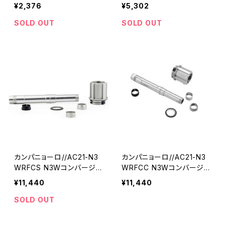
ョンアダプターEW-SD50//
0 CHARGING CABLE 150
¥2,376
¥5,302
EWAD305_I-01//シマノ
0mm//EWEC300A_I-01//
シマノ
SOLD OUT
SOLD OUT
カンパニョーロ//AC21-N3
カンパニョーロ//AC21-N3
WRFCS N3Wコンバージョ
WRFCC N3Wコンバージョ
ンキット , シールドベアリン
ンキット , カップアンドコー
¥11,440
¥11,440
グ 対応ホイール注意 [ 113
ン 対応ホイール注意 [ 113
7870 , シロッコDBに対応
7872 ] //1028640001-01
SOLD OUT
] //1034480001-01