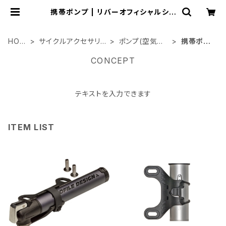
携帯ポンプ | リバーオフィシャルショ
ップ
HOM
サイクルアクセサリ
ポンプ(空気入
携帯ポン
E
ー類
れ)
プ
CONCEPT
テキストを入力できます
ITEM LIST