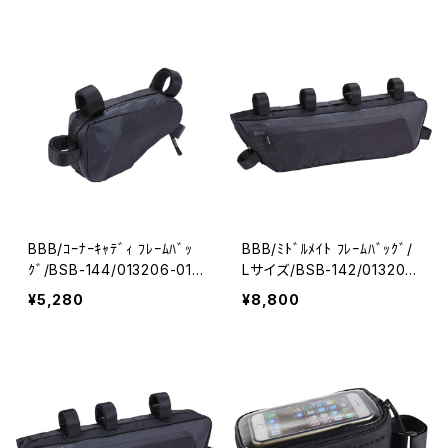
BBB/ｺｰﾅｰｷｬﾃﾞｨ ﾌﾚｰﾑﾊﾞｯ
BBB/ﾐﾄﾞﾙﾒｲﾄ ﾌﾚｰﾑﾊﾞｯｸﾞ/
ｸﾞ/BSB-144/013206-01/
Lサイズ/BSB-142/013205
ビービービー
-01/ビービービー
¥5,280
¥8,800