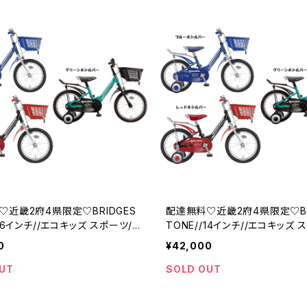
♡近畿2府4県限定♡BRIDGES
配達無料♡近畿2府4県限定♡BR
/16インチ//エコキッズ スポーツ//
TONE//14インチ//エコキッズ 
トン
ブリジストン
0
¥42,000
UT
SOLD OUT