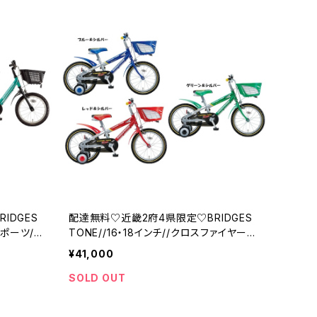
IDGES
配達無料♡近畿2府4県限定♡BRIDGES
スポーツ//
TONE//16・18インチ//クロスファイヤー
キッズ//ブリジストン
¥41,000
SOLD OUT