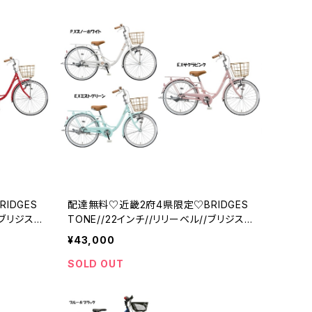
IDGES
配達無料♡近畿2府4県限定♡BRIDGES
/ブリジスト
TONE//22インチ//リリーベル//ブリジスト
ン
¥43,000
SOLD OUT