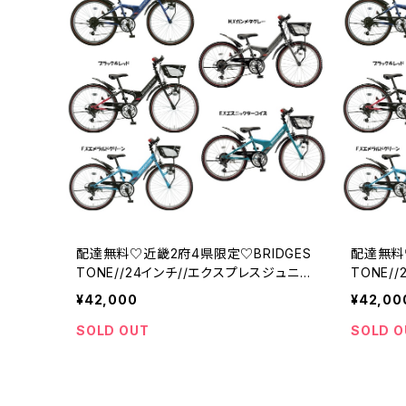
配達無料♡近畿2府4県限定♡BRIDGES
配達無料
TONE//24インチ//エクスプレスジュニ
TONE/
ア//ブリジストン
ア//ブリ
¥42,000
¥42,00
SOLD OUT
SOLD O