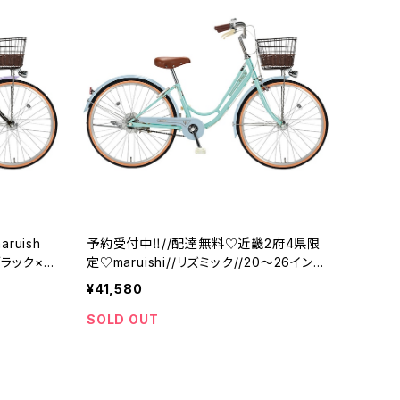
uish
予約受付中‼//配達無料♡近畿2府4県限
ブラック×
定♡maruishi//リズミック//20～26イン
バイク//丸
チ//ミント×ライトブルーH94E-01//ガール
¥41,580
ズバイク//丸石//マルイシ
SOLD OUT