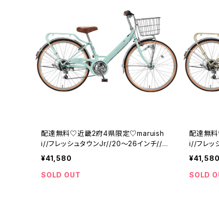
配達無料♡近畿2府4県限定♡maruish
配達無料♡
i//フレッシュタウンJr//20～26インチ//グ
i//フレッ
レイッシュミントH46E-01//ジュニアバイ
テベージュ
¥41,580
¥41,58
ク//丸石//マルイシ
石//マル
SOLD OUT
SOLD O