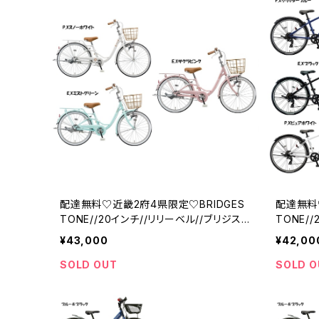
配達無料♡近畿2府4県限定♡BRIDGES
配達無料
TONE//20インチ//リリーベル//ブリジスト
TONE/
ン
ン
¥43,000
¥42,00
SOLD OUT
SOLD O