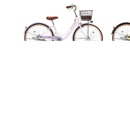
予約受付中‼//配達無料♡近畿2府4県限
配達無料♡
定♡maruishi//リズミック//20～26イン
i//リズ
チ//ピンク×パープルMK16E-01//ガール
ブラウンY
¥41,580
¥41,58
ズバイク//丸石//マルイシ
石//マル
SOLD OUT
SOLD O