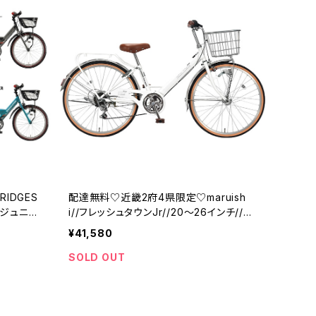
IDGES
配達無料♡近畿2府4県限定♡maruish
スジュニ
i//フレッシュタウンJr//20～26インチ//パ
ールホワイトW61P-01//ジュニアバイク//
¥41,580
丸石//マルイシ
SOLD OUT