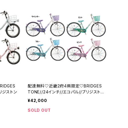
IDGES
配達無料♡近畿2府4県限定♡BRIDGES
ブリジストン
TONE//24インチ//エコパル//ブリジスト
ン
¥42,000
SOLD OUT