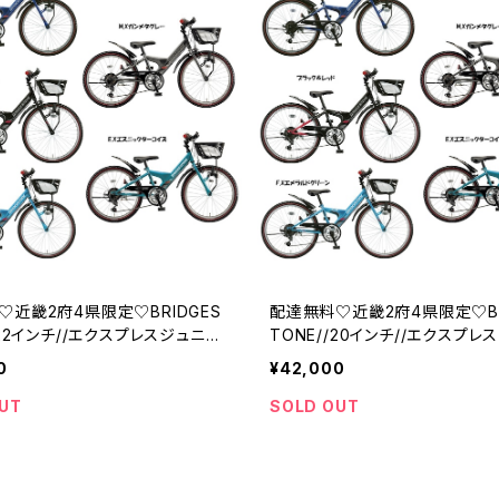
♡近畿2府4県限定♡BRIDGES
配達無料♡近畿2府4県限定♡BR
/22インチ//エクスプレスジュニ
TONE//20インチ//エクスプレ
ジストン
ア//ブリジストン
0
¥42,000
UT
SOLD OUT