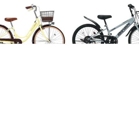
近畿2府4県限定♡maruish
配達無料♡近畿2府4県限定♡mar
ミック//20～26インチ//イエロー×
i//エキサイター//20～26インチ
76E-01//ガールズバイク//丸
ルグレーN03E-01//ジュニアマ
0
¥39,380
イシ
丸石//マルイシ
UT
SOLD OUT