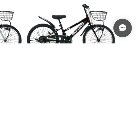
uish
配達無料♡近畿2府4県限定♡maruish
//スチー
i//エキサイター//20～26インチ//マットブ
ウンテン//
ラックK41T-01//ジュニアマウンテン//丸
¥39,380
石//マルイシ
SOLD OUT