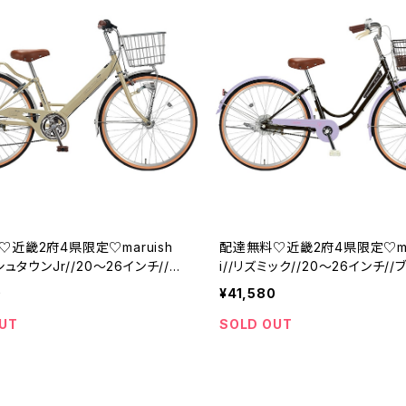
近畿2府4県限定♡maruish
配達無料♡近畿2府4県限定♡mar
シュタウンJr//20～26インチ//ラ
i//リズミック//20～26インチ//
C86E-01//ジュニアバイク//丸
パープル//K57M-01//ガールズ
0
¥41,580
イシ
石//マルイシ
UT
SOLD OUT