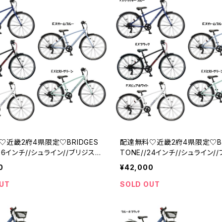
♡近畿2府4県限定♡BRIDGES
配達無料♡近畿2府4県限定♡BR
/26インチ//シュライン//ブリジスト
TONE//24インチ//シュライン/
ン
0
¥42,000
UT
SOLD OUT