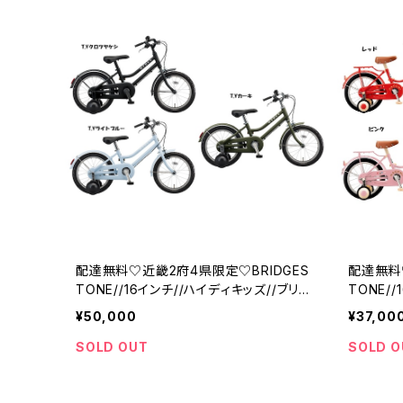
配達無料♡近畿2府4県限定♡BRIDGES
配達無料
TONE//16インチ//ハイディキッズ//ブリジ
TONE//
ストン
ン
¥50,000
¥37,00
SOLD OUT
SOLD O