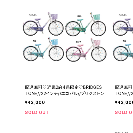
配達無料♡近畿2府4県限定♡BRIDGES
配達無料
TONE//22インチ//エコパル//ブリジストン
TONE/
ン
¥42,000
¥42,00
SOLD OUT
SOLD O