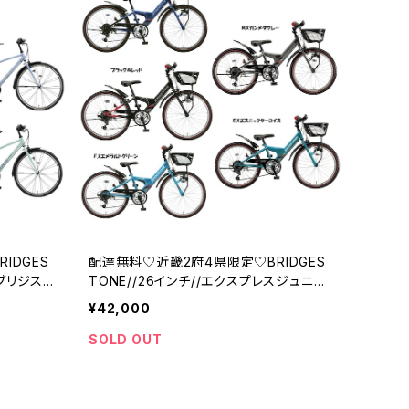
IDGES
配達無料♡近畿2府4県限定♡BRIDGES
/ブリジスト
TONE//26インチ//エクスプレスジュニ
ア//ブリジストン
¥42,000
SOLD OUT