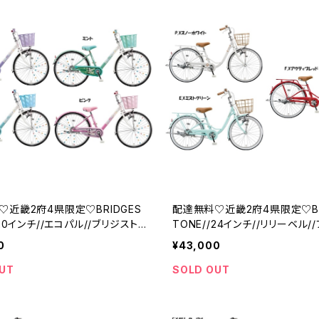
♡近畿2府4県限定♡BRIDGES
配達無料♡近畿2府4県限定♡BR
/20インチ//エコパル//ブリジスト
TONE//24インチ//リリーベル/
ン
0
¥43,000
UT
SOLD OUT