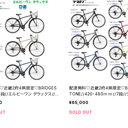
♡近畿2府4県限定♡BRIDGES
配達無料♡近畿2府4県限定♡BR
/6段//エルビーワン デラックス//ブ
TONE//420・480ｍｍ//7段/
ン
ーワン//ブリジストン
0
¥65,000
UT
SOLD OUT