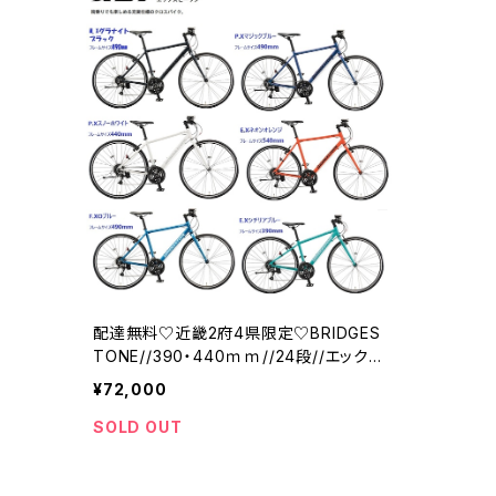
配達無料♡近畿2府4県限定♡BRIDGES
TONE//390・440ｍｍ//24段//エックス
ビーワン//ブリジストン
¥72,000
SOLD OUT