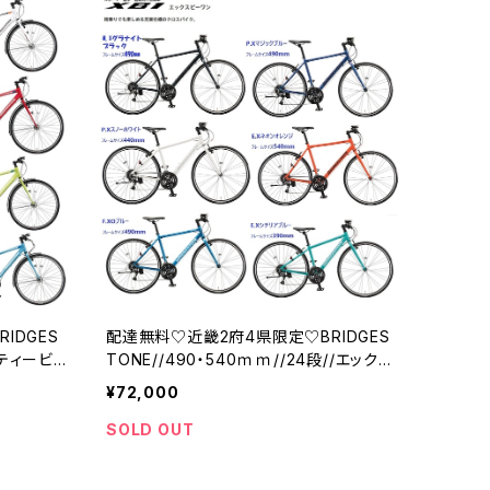
IDGES
配達無料♡近畿2府4県限定♡BRIDGES
/ティービ
TONE//490・540ｍｍ//24段//エックス
ビーワン//ブリジストン
¥72,000
SOLD OUT