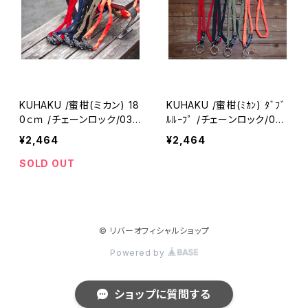
KUHAKU /蜜柑(ミカン) 18
KUHAKU /蜜柑(ﾐｶﾝ) ﾀﾞﾌﾞ
0ｃｍ /チェーンロック/030
ﾙﾙｰﾌﾟ /チェーンロック/030
372-01(クウハク)
377-01(クウハク)
¥2,464
¥2,464
SOLD OUT
© リバーオフィシャルショップ
Powered by
ショップに質問する