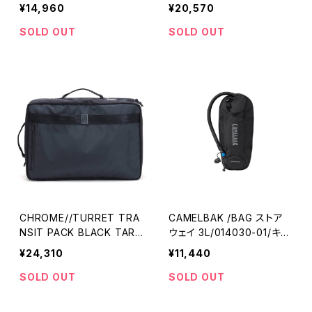
ム
¥14,960
¥20,570
SOLD OUT
SOLD OUT
CHROME//TURRET TRA
CAMELBAK /BAG ストア
NSIT PACK BLACK TAR
ウェイ 3L/014030-01/キャ
P/NYLON//JP213BTNY-0
メルバック
¥24,310
¥11,440
1//クローム
SOLD OUT
SOLD OUT