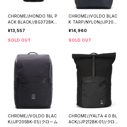
CHROME//HONDO 18L P
CHROME//VOLDO BLAC
ACK BLACK//BG372BK-0
K TARP/NYLON//JP205B
1//クローム
TNY-01//クローム
¥13,557
¥14,960
SOLD OUT
SOLD OUT
CHROME//VOLDO BLAC
CHROME//YALTA 4.0 BL
K//JP205BK-01//クローム
ACK//JP212BK-01//クロー