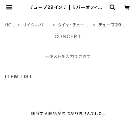
チューブ29インチ | リバーオフィシャ
ルショップ
HOM
サイクルパー
タイヤ・チューブ
チューブ29イ
E
ツ類
関連
ンチ
CONCEPT
テキストを入力できます
ITEM LIST
該当する商品が見つかりませんでした。