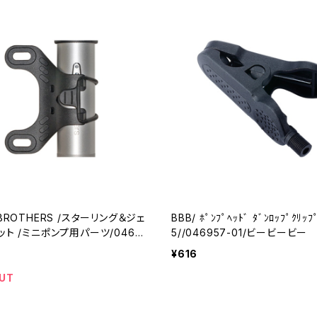
 BROTHERS /スターリング＆ジェ
BBB/ ﾎﾟﾝﾌﾟﾍｯﾄﾞ ﾀﾞﾝﾛｯﾌﾟｸﾘｯﾌ
ット /ミニポンプ用パーツ/0465
5//046957-01/ビービービー
(クランクブラザーズ)
¥616
UT