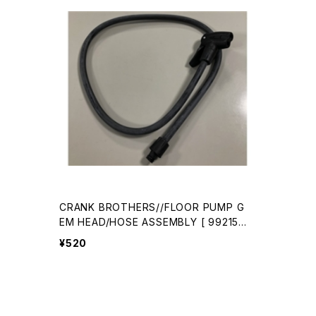
CRANK BROTHERS//FLOOR PUMP G
EM HEAD/HOSE ASSEMBLY [ 99215 ]
//1029530001-01(クランクブラザーズ)
¥520