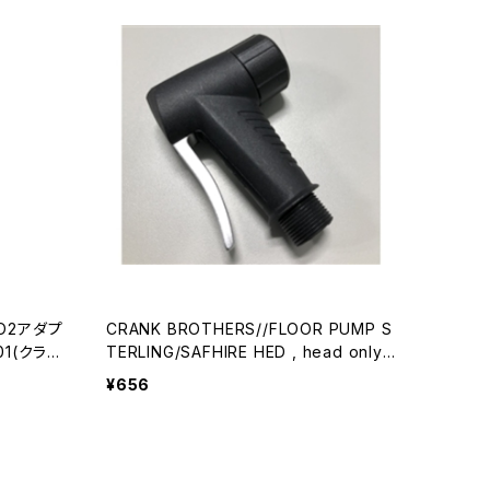
 CO2アダプ
CRANK BROTHERS//FLOOR PUMP S
TERLING/SAFHIRE HED , head only n
o hose [ 99230 ] //1029540001-01
¥656
(クランクブラザーズ)