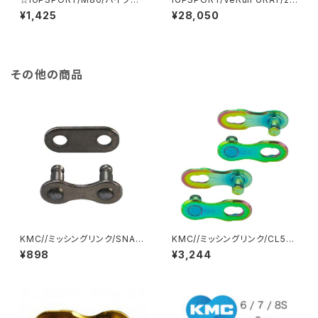
ウント/2061000100099-01/
61000000382-01/アイジー
¥1,425
¥28,050
アイジースポーツ
スポーツ
その他の商品
KMC//ミッシングリンク/SNAP
KMC//ミッシングリンク/CL552
ON LINK GRAY S1/KMC-410
M.LINK 12 AURORA GREEN/
¥898
¥3,244
SO-GRY-01//ケーエムシー
KMC-CL552-AG2-01//ケー
エムシー