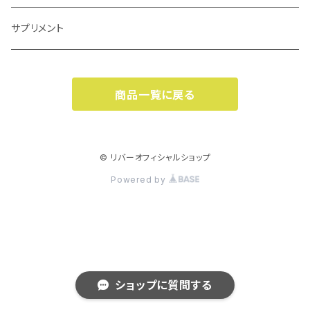
シングル用(チェーン)
ボトル・ボトルゲージ類小物
タイヤ27.5インチ
前後セット
ディスクブレーキ
リアキャリア
クロスバイク
フレーム
フロアポンプ
シティタイプ
ペダル
サイクルコンピューター関連
フェイス・ネックウェア
e-bike
グラフィット用パーツ・アクセサリー
サプリメント
チェーン類小物
タイヤ29インチ
フェンダー類小物
キャリパーブレーキ
マウンテンバイク
フォーク各種
サスペンションポンプ
チャイルドシート付きタイプ
フラットペダル
ロードタイプ
ヘッドパーツ
カゴ・バッグ関連
シューズ類
一般自転車
商品一覧に戻る
小径車用タイヤ(20インチ以下)
ブレーキその他
シクロクロスバイク
リアサスペンション
携帯ポンプ
三輪タイプ
ビンディングペダル
MTBタイプ
ヘッドパーツ
前かご
シューズ
ホイール関連
カギ
ジャージ等ウエア全般
キッズ用自転車
タイやその他
ブレーキシュー
フレーム小物
空気圧計
スポーツタイプ
トゥークリップ
クロスバイクタイプ
スペーサー
後かご
シューズ類小物
ホイール
ワイヤータイプ
幼児車
ボトムブラケット(BB)
カバー関連
グローブ・アームカバー・ソックス
折りたたみ・小径・BMX
© リバーオフィシャルショップ
チューブ700
Powered by
ブレーキ類小物
ボンベ
ペダル類小物
小径車タイプ
ヘッドパーツ小物
サドルバッグ
リム
取付タイプ
ジュニアシティ
自転車カバー
折りたたみ自転車
バーテープ・グリップ
チャイルドシート(子乗せ)
チューブ26インチ
ブレーキレバー
ポンプ類小物
トップチューブ・フレームバッグ
ハブ
ジュニアスポーツ
サドルカバー
小径車
バーテープ(フィジーク)
前用
ハンドル・ステム
スタンド
チューブ27.5インチ
シフトレバー
ミニポンプ
バッグパック
スポーク
その他キッズ用
フレームカバー
BMX
バーテープ(DEDA)
後用
フラットハンドル
サイドスタンド
チェーンリング・クランク関連
工具・ケミカル関連
ショップに質問する
チューブ29インチ
レバー類その他
フロントバッグ
ホイール類小物