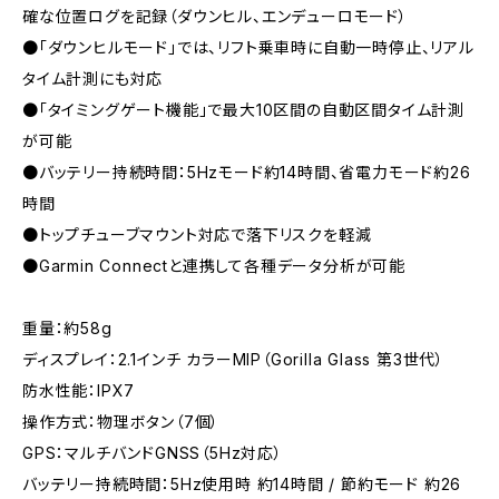
確な位置ログを記録（ダウンヒル、エンデューロモード）
●「ダウンヒルモード」では、リフト乗車時に自動一時停止、リアル
タイム計測にも対応
●「タイミングゲート機能」で最大10区間の自動区間タイム計測
が可能
●バッテリー持続時間：5Hzモード約14時間、省電力モード約26
時間
●トップチューブマウント対応で落下リスクを軽減
●Garmin Connectと連携して各種データ分析が可能
重量：約58g
ディスプレイ：2.1インチ カラーMIP（Gorilla Glass 第3世代）
防水性能：IPX7
操作方式：物理ボタン（7個）
GPS：マルチバンドGNSS（5Hz対応）
バッテリー持続時間：5Hz使用時 約14時間 / 節約モード 約26