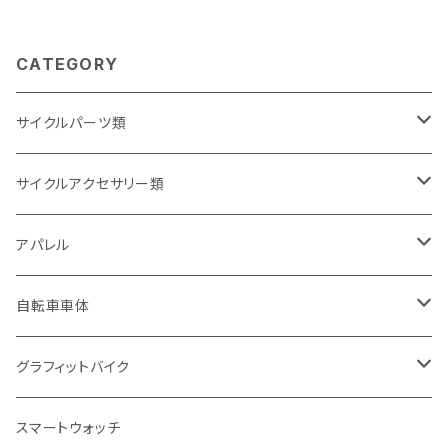
エムシー
ムシー
CATEGORY
サイクルパーツ類
サドル・シートポスト
サイクルアクセサリー類
サドル
ギア・チェーン関連
ボトル・ボトルゲージ
アパレル
シートポスト(ノーマル)
多段変速用(ギア)
ドリンクボトル
タイヤ・チューブ関連
フェンダー(泥除け)
サングラス
自転車車体
シートポスト(サスペンション付き)
多段変速用(チェーン)
ツールボトル
タイヤ700
前用フェンダー
ブレーキ・シフト関連
キャリア
ヘルメット
スポーツサイクル
グラフィットバイク
クランプ・小物類
シングル用(ギア)
ボトルゲージ
タイヤ26インチ
後用フェンダー
Vブレーキ・カンチブレーキ
フロントキャリア
ロードバイク
フレーム・フォーク
ポンプ(空気入れ)
キャップ
電動アシスト自転車
グラフィット車体本体
スマートウォッチ