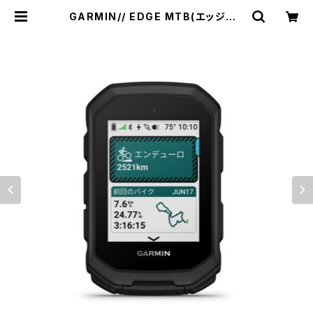
GARMIN// EDGE MTB(エッジMT
B)//日本語正規品//004516-01ガ
ーミン | リバーオフィシャルショップ