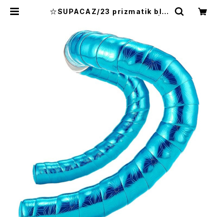
☆SUPACAZ/23 prizmatik blu
e/バーテープ/BT-135/スパカズ | リ
バーオフィシャルショップ