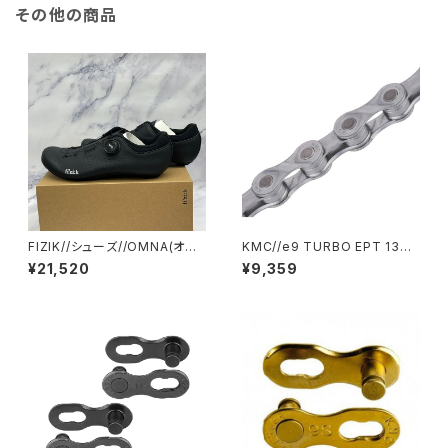
その他の商品
FIZIK//シューズ//OMNA(オム
KMC//e9 TURBO EPT 136
ナ) WIDE L6, WIDE BOA L6
L//KMC-E9-TB-EPT-01//ケ
¥21,520
¥9,359
[BK/BK](フィジーク)
ーエムシー