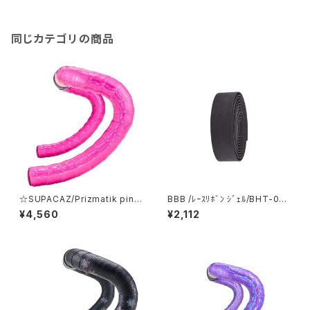
同じカテゴリの商品
☆SUPACAZ/Prizmatik pin
BBB /ﾚｰｽﾘﾎﾞﾝ ｼﾞｪﾙ/BHT-05/
k/バーテープ/BT-140/スパカズ
447357-01/ビービービー
¥4,560
¥2,112