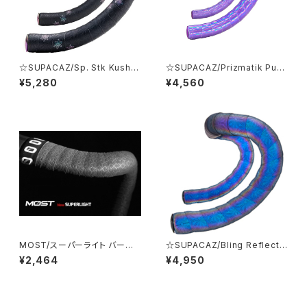
☆SUPACAZ/Sp. Stk Kush G
☆SUPACAZ/Prizmatik Purp
lx OilSlick Plg/バーテープ/B
le Haze/バーテープ/BT-137/
¥5,280
¥4,560
T-131/スパカズ
スパカズ
MOST/スーパーライト バーテ
☆SUPACAZ/Bling Reflectiv
ープ 3mm [ ブラック ]/10006
e Oil Slick/バーテープ/21100
¥2,464
¥4,950
00001-01/モスト
00000028-01/スパカズ