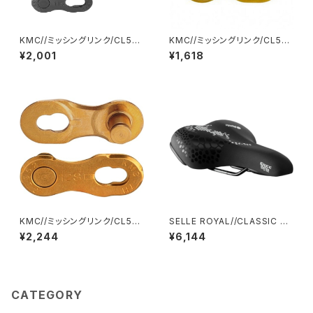
KMC//ミッシングリンク/CL555
KMC//ミッシングリンク/CL56
R M.LINK 11 BLACK 2SET/K
6R M.LINK 9 TI-GOLD 2SE
¥2,001
¥1,618
MC-CL555R-BK2-01//ケー
T/KMC-CL566R-TI2-01//ケ
エムシー
ーエムシー
KMC//ミッシングリンク/CL552
SELLE ROYAL//CLASSIC Fr
M.LINK 12 TI-GOLD 2SET/K
eeway Fit モデレート(23～ ,
¥2,244
¥6,144
MC-CL552-TI2-01//ケーエム
(60°)(ICS対応) [ ユニセックス
シー
8V97DR0A38069 ] //10585
80001-01(セラロイヤル)
CATEGORY