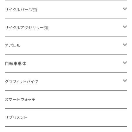
サイクルパーツ類
サドル・シートポスト
サイクルアクセサリー類
サドル
ギア・チェーン関連
ボトル・ボトルゲージ
アパレル
シートポスト(ノーマル)
多段変速用(ギア)
ドリンクボトル
タイヤ・チューブ関連
フェンダー(泥除け)
サングラス
自転車車体
シートポスト(サスペンション付き)
多段変速用(チェーン)
ツールボトル
タイヤ700
前用フェンダー
ブレーキ・シフト関連
キャリア
ヘルメット
スポーツサイクル
グラフィットバイク
クランプ・小物類
シングル用(ギア)
ボトルゲージ
タイヤ26インチ
後用フェンダー
Vブレーキ・カンチブレーキ
フロントキャリア
ロードバイク
フレーム・フォーク
ポンプ(空気入れ)
キャップ
電動アシスト自転車
グラフィット車体本体
スマートウォッチ
シングル用(チェーン)
ボトル・ボトルゲージ類小物
タイヤ27.5インチ
前後セット
ディスクブレーキ
リアキャリア
クロスバイク
フレーム
フロアポンプ
シティタイプ
ペダル
サイクルコンピューター関連
フェイス・ネックウェア
e-bike
グラフィット用パーツ・アクセサリー
サプリメント
チェーン類小物
タイヤ29インチ
フェンダー類小物
キャリパーブレーキ
マウンテンバイク