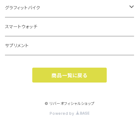
シートポスト(サスペンション付き)
多段変速用(チェーン)
ツールボトル
タイヤ700
前用フェンダー
ブレーキ・シフト関連
キャリア
ヘルメット
スポーツサイクル
グラフィットバイク
クランプ・小物類
シングル用(ギア)
ボトルゲージ
タイヤ26インチ
後用フェンダー
Vブレーキ・カンチブレーキ
フロントキャリア
ロードバイク
フレーム・フォーク
ポンプ(空気入れ)
キャップ
電動アシスト自転車
グラフィット車体本体
スマートウォッチ
シングル用(チェーン)
ボトル・ボトルゲージ類小物
タイヤ27.5インチ
前後セット
ディスクブレーキ
リアキャリア
クロスバイク
フレーム
フロアポンプ
シティタイプ
ペダル
サイクルコンピューター関連
フェイス・ネックウェア
e-bike
グラフィット用パーツ・アクセサリー
サプリメント
チェーン類小物
タイヤ29インチ
フェンダー類小物
キャリパーブレーキ
マウンテンバイク
フォーク各種
サスペンションポンプ
チャイルドシート付きタイプ
フラットペダル
ロードタイプ
ヘッドパーツ
カゴ・バッグ関連
シューズ類
一般自転車
商品一覧に戻る
小径車用タイヤ(20インチ以下)
ブレーキその他
シクロクロスバイク
リアサスペンション
携帯ポンプ
三輪タイプ
ビンディングペダル
MTBタイプ
ヘッドパーツ
前かご
シューズ
ホイール関連
カギ
ジャージ等ウエア全般
キッズ用自転車
タイやその他
ブレーキシュー
フレーム小物
空気圧計
スポーツタイプ
トゥークリップ
クロスバイクタイプ
スペーサー
後かご
シューズ類小物
ホイール
ワイヤータイプ
幼児車
ボトムブラケット(BB)
カバー関連
グローブ・アームカバー・ソックス
折りたたみ・小径・BMX
© リバーオフィシャルショップ
チューブ700
Powered by
ブレーキ類小物
ボンベ
ペダル類小物
小径車タイプ
ヘッドパーツ小物
サドルバッグ
リム
取付タイプ
ジュニアシティ
自転車カバー
折りたたみ自転車
バーテープ・グリップ
チャイルドシート(子乗せ)
チューブ26インチ
ブレーキレバー
ポンプ類小物
トップチューブ・フレームバッグ
ハブ
ジュニアスポーツ
サドルカバー
小径車
バーテープ(フィジーク)
前用