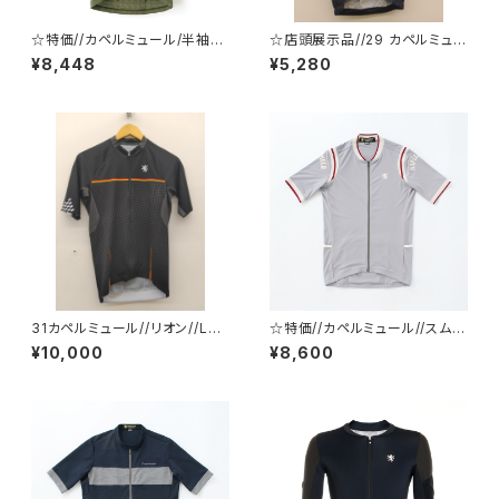
☆特価//カペルミュール/半袖ジ
☆店頭展示品//29 カペルミュー
ャージ/リンクス千鳥//Lサイズ//
ル//Sサイズ//半袖ジャージ グ
¥8,448
¥5,280
オリーブ//kphs1008
レンチェック ブルーグリーン //
サイクルジャージ//kphs1067
31カペルミュール//リオン//Lサ
☆特価//カペルミュール//スムー
イズ//半袖ジャージ ガゼル3
スストレッチリブジャージ//kph
¥10,000
¥8,600
千鳥ブラック //サイクルジャ
s1090-GRY
ージ//lihs1017