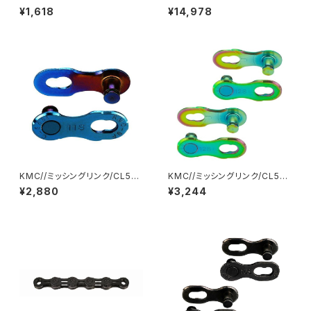
6R M.LINK 9 EPT 2SET/KM
L//KMC-E12-TB-EPT-01//ケ
¥1,618
¥14,978
C-CL566REPT2-01//ケーエ
ーエムシー
ムシー
KMC//ミッシングリンク/CL555
KMC//ミッシングリンク/CL552
R-N M.LINK 11 AURORA BL
M.LINK 12 AURORA GREEN/
¥2,880
¥3,244
UE LIMITED/KMC-CL555R-
KMC-CL552-AG2-01//ケー
AB2-01//ケーエムシー
エムシー