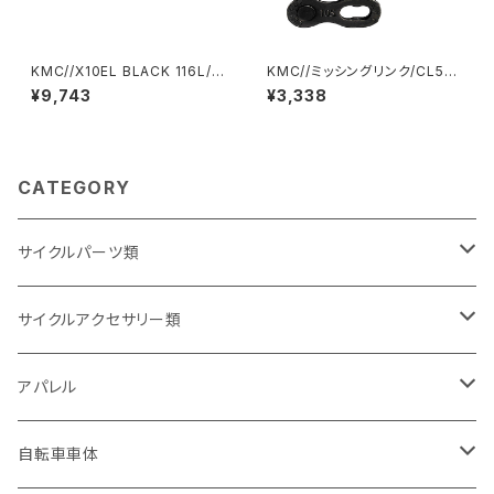
KMC//X10EL BLACK 116L//K
KMC//ミッシングリンク/CL559
MC-X10EL-BK-01//ケーエム
R DLC M.LINK 10 DLC 2SE
¥9,743
¥3,338
シー
T/KMC-CL559RDLC2-01//
ケーエムシー
CATEGORY
サイクルパーツ類
サドル・シートポスト
サイクルアクセサリー類
サドル
ギア・チェーン関連
ボトル・ボトルゲージ
アパレル
シートポスト(ノーマル)
多段変速用(ギア)
ドリンクボトル
タイヤ・チューブ関連
フェンダー(泥除け)
サングラス
自転車車体