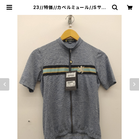
23//特価//カペルミュール//Sサイ
ズ//メランジ半袖ジャージ チェレス
テライン //サイクルジャージ//kphs1
041 | リバーオフィシャルショップ