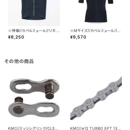
☆特価//カペルミュール//リネン
☆Mサイズ//カペルミュール//リ
風コンビジャージ //kphs1091
オン//クロスオーバー 半袖ジ
¥8,250
¥9,570
-NV
ャージ ブラック //サイクルジャ
ージ//lihs1008
その他の商品
KMC//ミッシングリンク/CL56
KMC//e12 TURBO EPT 136