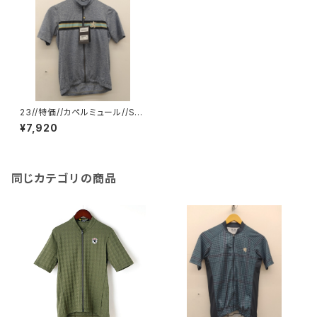
23//特価//カペルミュール//Sサ
イズ//メランジ半袖ジャージ
¥7,920
チェレステライン //サイクルジャ
ージ//kphs1041
同じカテゴリの商品